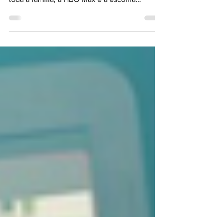
Se você está procurando uma experiência de
streaming completa e cheia de diversão para
toda a família, a HBO Max é a escolha
perfeita!...